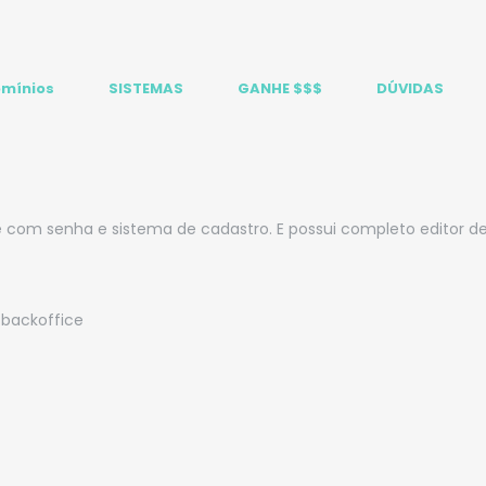
mínios
SISTEMAS
GANHE $$$
DÚVIDAS
e com senha e sistema de cadastro. E possui completo editor de
/backoffice